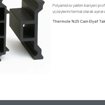
Polyamid ısı yalıtım bariyeri pro
yüzeylerini termal olarak ayırara
Thermole %25 Cam Elyaf Takvi