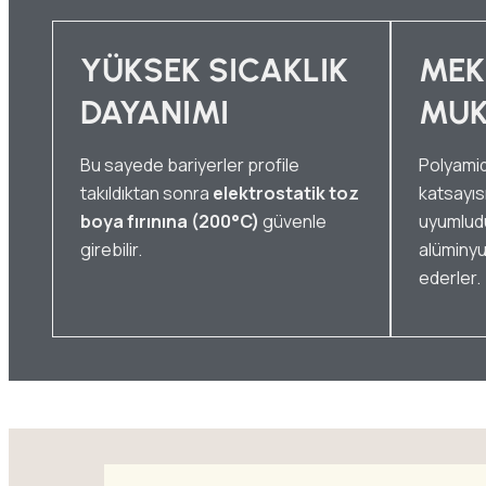
YÜKSEK SICAKLIK
MEK
DAYANIMI
MUK
Bu sayede bariyerler profile
Polyamid 
takıldıktan sonra
elektrostatik toz
katsayısı
boya fırınına (200°C)
güvenle
uyumludu
girebilir.
alüminyu
ederler.