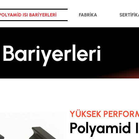
POLYAMID ISI BARIYERLERI
FABRIKA
SERTIFI
 Bariyerleri
YÜKSEK PERFOR
Polyamid Is