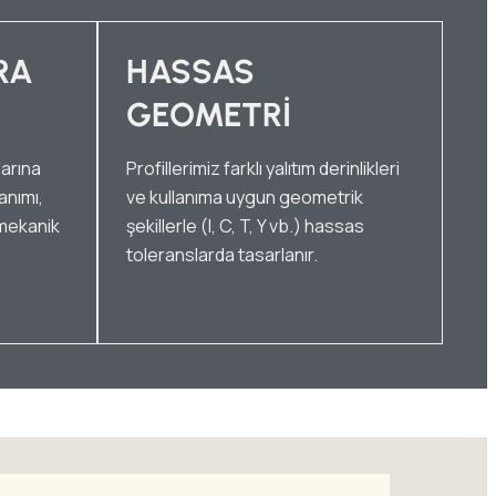
RA
HASSAS
GEOMETRI
arına
Profillerimiz farklı yalıtım derinlikleri
anımı,
ve kullanıma uygun geometrik
 mekanik
şekillerle (I, C, T, Y vb.) hassas
toleranslarda tasarlanır.