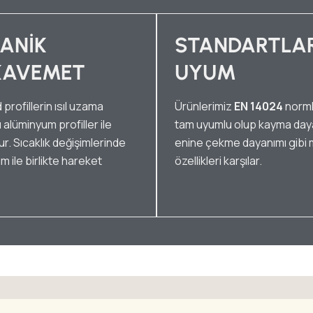
ANIK
STANDARTLA
AVEMET
UYUM
profillerin ısıl uzama
Ürünlerimiz
EN 14024
norml
 alüminyum profiller ile
tam uyumlu olup kayma day
r. Sıcaklık değişimlerinde
enine çekme dayanımı gibi
m ile birlikte hareket
özellikleri karşılar.