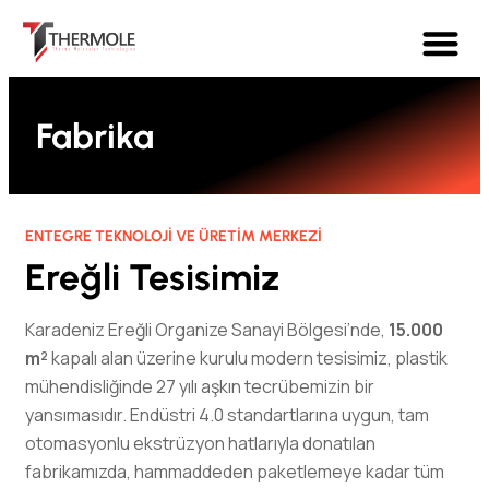
Fabrika
ENTEGRE TEKNOLOJI VE ÜRETIM MERKEZI
Ereğli Tesisimiz
Karadeniz Ereğli Organize Sanayi Bölgesi’nde,
15.000
m²
kapalı alan üzerine kurulu modern tesisimiz, plastik
mühendisliğinde 27 yılı aşkın tecrübemizin bir
yansımasıdır
.
Endüstri 4.0 standartlarına uygun, tam
otomasyonlu ekstrüzyon hatlarıyla donatılan
fabrikamızda, hammaddeden paketlemeye kadar tüm