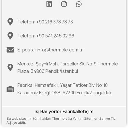
Telefon: +90 216 378 78 73
Telefon: +90 541 245 02 96
E-posta: info@thermole.com.tr
Merkez: Şeyhli Mah. Parseller Sk. No:9 Thermole
Plaza, 34906 Pendik/İstanbul
Fabrika: Hamzafakılı, Yaşar Tetiker Blv. No:18
Karadeniz Ereğli OSB, 67300 Ereğli/Zonguldak
Isı Bariyerleri
Fabrika
İletişim
Bu web sitesinin tüm hakları Thermole Isı Yalıtım Sitemleri San ve Tic
A.Ş.'ye aittir.