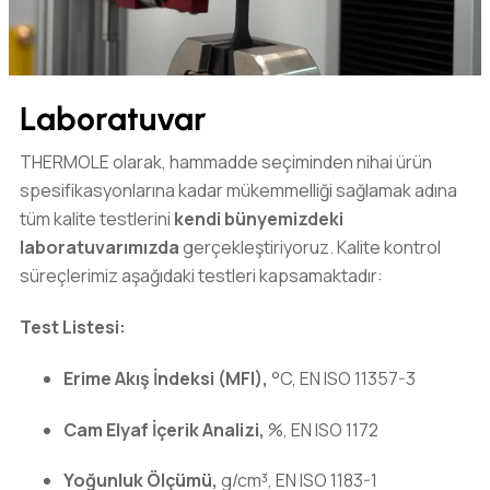
Laboratuvar
THERMOLE olarak, hammadde seçiminden nihai ürün
spesifikasyonlarına kadar mükemmelliği sağlamak adına
tüm kalite testlerini
kendi bünyemizdeki
laboratuvarımızda
gerçekleştiriyoruz. Kalite kontrol
süreçlerimiz aşağıdaki testleri kapsamaktadır:
Test Listesi:
Erime Akış İndeksi (MFI),
°C, EN ISO 11357-3
Cam Elyaf İçerik Analizi,
%, EN ISO 1172
Yoğunluk Ölçümü,
g/cm³, EN ISO 1183-1