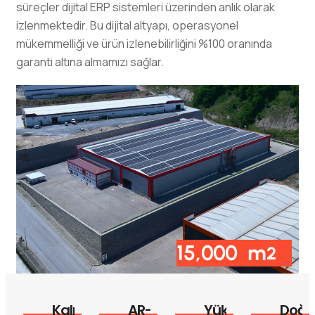
süreçler dijital ERP sistemleri üzerinden anlık olarak
izlenmektedir
. Bu dijital altyapı, operasyonel
mükemmelliği ve ürün izlenebilirliğini %100 oranında
garanti altına almamızı sağlar.
15,000
m
2
Kalıphane:
AR-
Yüksek
Doğa