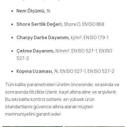
Nem Ölçümü,
%
Shore Sertlik Değeri,
Shore D, EN ISO 868
Charpy Darbe Dayanımı,
kj/m², EN ISO 179-1
Çekme Dayanımı,
N/mm², EN ISO 527-1, EN ISO
527-2
Kopma Uzaması,
%, EN ISO 527-1, EN ISO 527-2
Tüm kalite parametreleri üretim öncesinde, sırasında ve
sonrasında titizlikle izlenir, kayıt altına alınır ve arşivlenir.
Bu sıkı kalite kontrol sistemi, en yüksek ürün
standartlarını güvence altına alarak müşteri
memnuniyetini garanti eder.