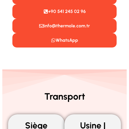
+90 541 245 02 96
info@thermole.com.tr
WhatsApp
Transport
Siège
Usine |