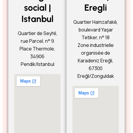
social |
Eregli
Istanbul
Quartier Hamzafakılı,
boulevard Yaşar
Quartier de Seyhli,
Tetiker, n° 18
rue Parcel, n° 9
Zone industrielle
Place Thermole,
organisée de
34906
Karadeniz Ereğli,
Pendik/Istanbul
67300
Ereğli/Zonguldak